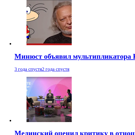
Минюст объявил мультипликатора К
3 года спустя
2 года спустя
Мединский оценил критику в отнош