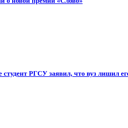
ли о новой премии «Слово»
 студент РГСУ заявил, что вуз лишил ег