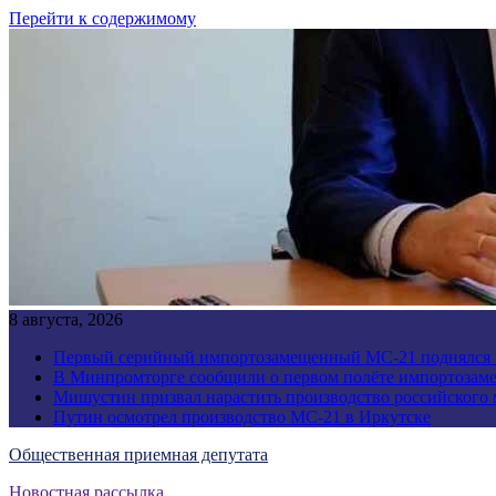
Перейти к содержимому
8 августа, 2026
Первый серийный импортозамещенный МС-21 поднялся 
В Минпромторге сообщили о первом полёте импортозам
Мишустин призвал нарастить производство российского
Путин осмотрел производство МС-21 в Иркутске
Общественная приемная депутата
Новостная рассылка