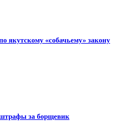
по якутскому «собачьему» закону
 штрафы за борщевик