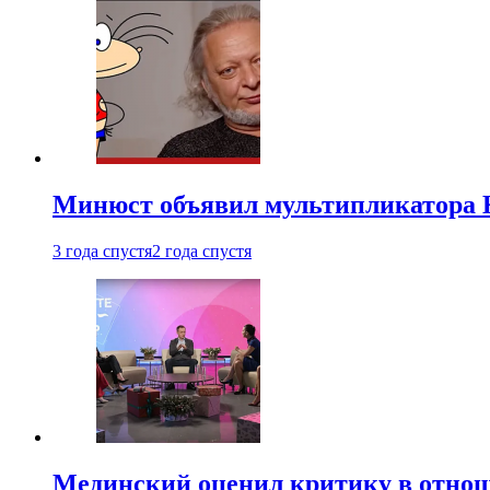
Минюст объявил мультипликатора К
3 года спустя
2 года спустя
Мединский оценил критику в отнош