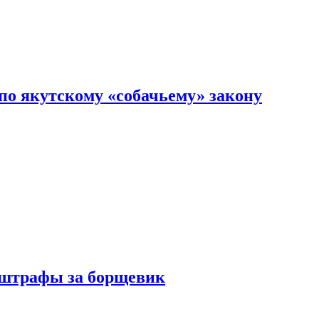
по якутскому «собачьему» закону
 штрафы за борщевик