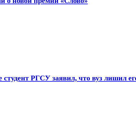
ли о новой премии «Слово»
 студент РГСУ заявил, что вуз лишил ег