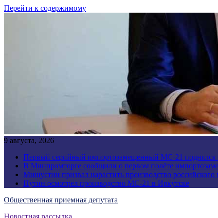
Перейти к содержимому
9 августа, 2026
Первый серийный импортозамещенный МС-21 поднялся 
В Минпромторге сообщили о первом полёте импортозам
Мишустин призвал нарастить производство российского
Путин осмотрел производство МС-21 в Иркутске
Общественная приемная депутата
Новостная рассылка