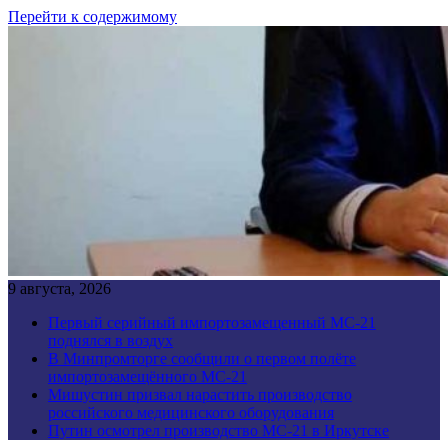
Перейти к содержимому
9 августа, 2026
Первый серийный импортозамещенный МС-21
поднялся в воздух
В Минпромторге сообщили о первом полёте
импортозамещённого МС-21
Мишустин призвал нарастить производство
российского медицинского оборудования
Путин осмотрел производство МС-21 в Иркутске