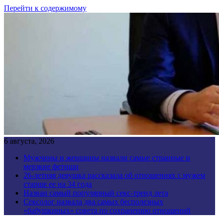
Перейти к содержимому
6 августа, 2026
Мужчины и женщины назвали самые странные и
мерзкие фетиши
26-летняя девушка рассказала об отношениях с мужем
старше ее на 34 года
Назван самый популярный секс-тренд лета
Сексолог назвала два самых бесполезных
«бабушкиных» совета по сохранению отношений