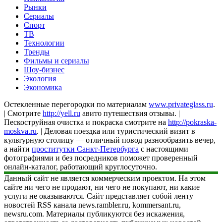
Рынки
Сериалы
Спорт
ТВ
Технологии
Тренды
Фильмы и сериалы
Шоу-бизнес
Экология
Экономика
Остекленные перегородки по материалам
www.privateglass.ru
.
| Смотрите
http://yell.ru
авито путешествия отзывы. |
Пескоструйная очистка и покраска смотрите на
http://pokraska-
moskva.ru
. | Деловая поездка или туристический визит в
культурную столицу — отличный повод разнообразить вечер,
а найти
проститутки Санкт-Петербурга
с настоящими
фотографиями и без посредников поможет проверенный
онлайн-каталог, работающий круглосуточно.
Данный сайт не является коммерческим проектом. На этом
сайте ни чего не продают, ни чего не покупают, ни какие
услуги не оказываются. Сайт представляет собой ленту
новостей RSS канала news.rambler.ru, kommersant.ru,
newsru.com. Материалы публикуются без искажения,