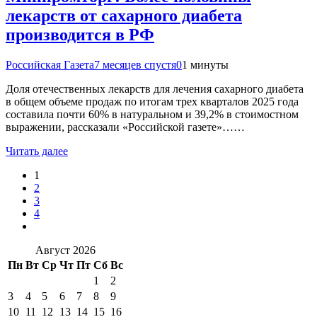
лекарств от сахарного диабета
производится в РФ
Российская Газета
7 месяцев спустя
0
1 минуты
Доля отечественных лекарств для лечения сахарного диабета
в общем объеме продаж по итогам трех кварталов 2025 года
составила почти 60% в натуральном и 39,2% в стоимостном
выражении, рассказали «Российской газете»……
Читать далее
1
2
3
4
Август 2026
Пн
Вт
Ср
Чт
Пт
Сб
Вс
1
2
3
4
5
6
7
8
9
10
11
12
13
14
15
16