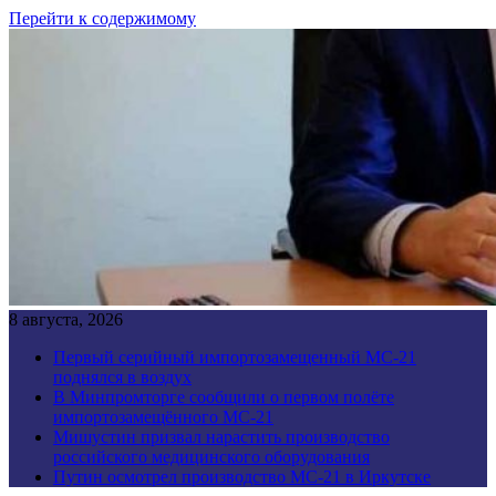
Перейти к содержимому
8 августа, 2026
Первый серийный импортозамещенный МС-21
поднялся в воздух
В Минпромторге сообщили о первом полёте
импортозамещённого МС-21
Мишустин призвал нарастить производство
российского медицинского оборудования
Путин осмотрел производство МС-21 в Иркутске