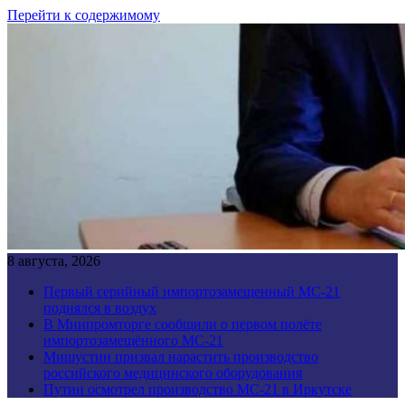
Перейти к содержимому
8 августа, 2026
Первый серийный импортозамещенный МС-21
поднялся в воздух
В Минпромторге сообщили о первом полёте
импортозамещённого МС-21
Мишустин призвал нарастить производство
российского медицинского оборудования
Путин осмотрел производство МС-21 в Иркутске