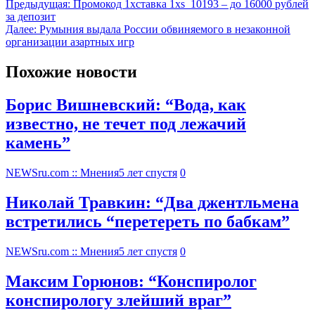
Предыдущая:
Промокод 1хставка 1xs_10193 – до 16000 рублей
за депозит
Далее:
Румыния выдала России обвиняемого в незаконной
организации азартных игр
Похожие новости
Борис Вишневский: “Вода, как
известно, не течет под лежачий
камень”
NEWSru.com :: Мнения
5 лет спустя
0
Николай Травкин: “Два джентльмена
встретились “перетереть по бабкам”
NEWSru.com :: Мнения
5 лет спустя
0
Максим Горюнов: “Конспиролог
конспирологу злейший враг”