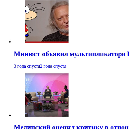
Минюст объявил мультипликатора К
3 года спустя
2 года спустя
Мединский оценил критику в отнош