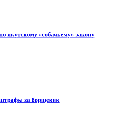
по якутскому «собачьему» закону
 штрафы за борщевик