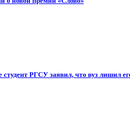
ли о новой премии «Слово»
 студент РГСУ заявил, что вуз лишил ег