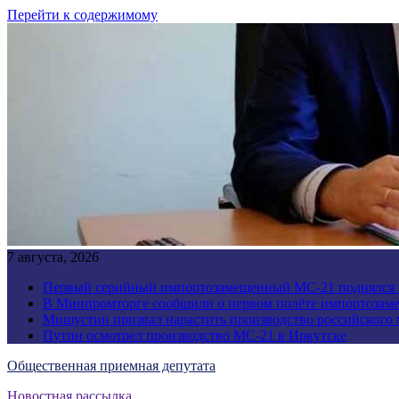
Перейти к содержимому
7 августа, 2026
Первый серийный импортозамещенный МС-21 поднялся 
В Минпромторге сообщили о первом полёте импортозам
Мишустин призвал нарастить производство российского
Путин осмотрел производство МС-21 в Иркутске
Общественная приемная депутата
Новостная рассылка