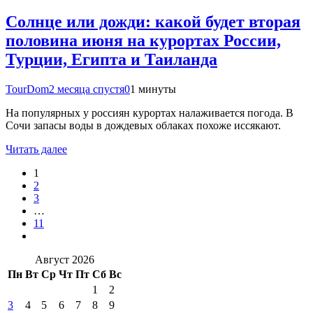
Солнце или дожди: какой будет вторая
половина июня на курортах России,
Турции, Египта и Таиланда
TourDom
2 месяца спустя
0
1 минуты
На популярных у россиян курортах налаживается погода. В
Сочи запасы воды в дождевых облаках похоже иссякают.
Читать далее
1
2
3
…
11
Август 2026
Пн
Вт
Ср
Чт
Пт
Сб
Вс
1
2
3
4
5
6
7
8
9