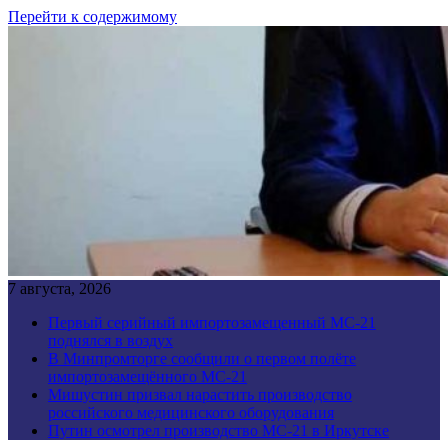
Перейти к содержимому
7 августа, 2026
Первый серийный импортозамещенный МС-21
поднялся в воздух
В Минпромторге сообщили о первом полёте
импортозамещённого МС-21
Мишустин призвал нарастить производство
российского медицинского оборудования
Путин осмотрел производство МС-21 в Иркутске