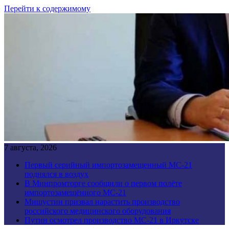
Перейти к содержимому
7 августа, 2026
Первый серийный импортозамещенный МС-21
поднялся в воздух
В Минпромторге сообщили о первом полёте
импортозамещённого МС-21
Мишустин призвал нарастить производство
российского медицинского оборудования
Путин осмотрел производство МС-21 в Иркутске