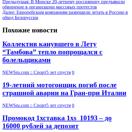
Предыдущая:
В Минске 20-летнему россиянину предъявили
обвинение в организации массовых протестов
Далее:
Европейским компаниям разрешили летать в Россию в
обход Белоруссии
Похожие новости
Коллектив канувшего в Лету
“Тамбова” тепло попрощался с
болельщиками
NEWSru.com :: Спорт
5 лет спустя
0
19-летний мотогонщик погиб после
страшной аварии на Гран-при Италии
NEWSru.com :: Спорт
5 лет спустя
0
Промокод 1хставка 1xs_10193 – до
16000 рублей за депозит