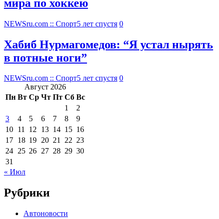
мира по хоккею
NEWSru.com :: Спорт
5 лет спустя
0
Хабиб Нурмагомедов: “Я устал нырять
в потные ноги”
NEWSru.com :: Спорт
5 лет спустя
0
Август 2026
Пн
Вт
Ср
Чт
Пт
Сб
Вс
1
2
3
4
5
6
7
8
9
10
11
12
13
14
15
16
17
18
19
20
21
22
23
24
25
26
27
28
29
30
31
« Июл
Рубрики
Автоновости