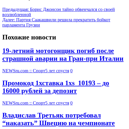
Предыдущая:
Борис Джонсон тайно обвенчался со своей
возлюбленной
Далее:
Партия Саакашвили решила прекратить бойкот
парламента Грузии
Похожие новости
19-летний мотогонщик погиб после
страшной аварии на Гран-при Италии
NEWSru.com :: Спорт
5 лет спустя
0
Промокод 1хставка 1xs_10193 – до
16000 рублей за депозит
NEWSru.com :: Спорт
5 лет спустя
0
Владислав Третьяк потребовал
“наказать” Швецию на чемпионате