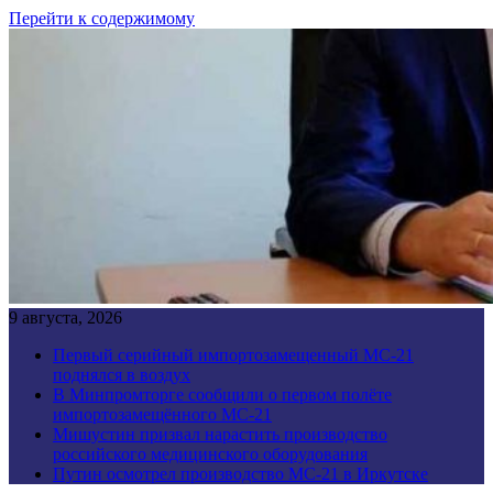
Перейти к содержимому
9 августа, 2026
Первый серийный импортозамещенный МС-21
поднялся в воздух
В Минпромторге сообщили о первом полёте
импортозамещённого МС-21
Мишустин призвал нарастить производство
российского медицинского оборудования
Путин осмотрел производство МС-21 в Иркутске