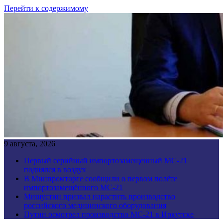
Перейти к содержимому
9 августа, 2026
Первый серийный импортозамещенный МС-21
поднялся в воздух
В Минпромторге сообщили о первом полёте
импортозамещённого МС-21
Мишустин призвал нарастить производство
российского медицинского оборудования
Путин осмотрел производство МС-21 в Иркутске