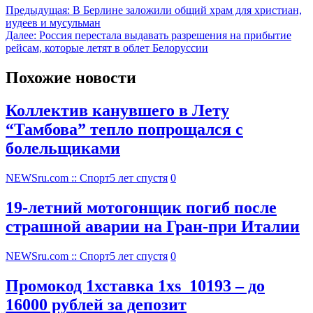
Предыдущая:
В Берлине заложили общий храм для христиан,
иудеев и мусульман
Далее:
Россия перестала выдавать разрешения на прибытие
рейсам, которые летят в облет Белоруссии
Похожие новости
Коллектив канувшего в Лету
“Тамбова” тепло попрощался с
болельщиками
NEWSru.com :: Спорт
5 лет спустя
0
19-летний мотогонщик погиб после
страшной аварии на Гран-при Италии
NEWSru.com :: Спорт
5 лет спустя
0
Промокод 1хставка 1xs_10193 – до
16000 рублей за депозит