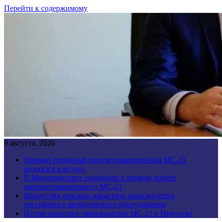
Перейти к содержимому
9 августа, 2026
Первый серийный импортозамещенный МС-21
поднялся в воздух
В Минпромторге сообщили о первом полёте
импортозамещённого МС-21
Мишустин призвал нарастить производство
российского медицинского оборудования
Путин осмотрел производство МС-21 в Иркутске