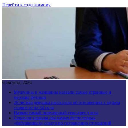
Перейти к содержимому
6 августа, 2026
Мужчины и женщины назвали самые странные и
мерзкие фетиши
26-летняя девушка рассказала об отношениях с мужем
старше ее на 34 года
Назван самый популярный секс-тренд лета
Сексолог назвала два самых бесполезных
«бабушкиных» совета по сохранению отношений