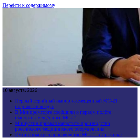
Перейти к содержимому
10 августа, 2026
Первый серийный импортозамещенный МС-21
поднялся в воздух
В Минпромторге сообщили о первом полёте
импортозамещённого МС-21
Мишустин призвал нарастить производство
российского медицинского оборудования
Путин осмотрел производство МС-21 в Иркутске