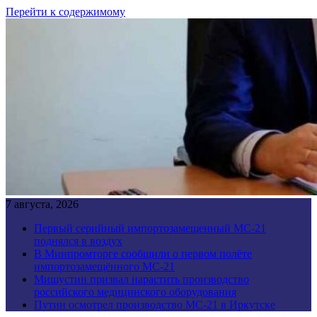
Перейти к содержимому
7 августа, 2026
Первый серийный импортозамещенный МС-21
поднялся в воздух
В Минпромторге сообщили о первом полёте
импортозамещённого МС-21
Мишустин призвал нарастить производство
российского медицинского оборудования
Путин осмотрел производство МС-21 в Иркутске