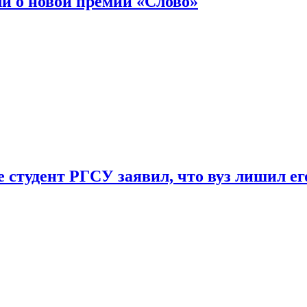
ли о новой премии «Слово»
 студент РГСУ заявил, что вуз лишил ег