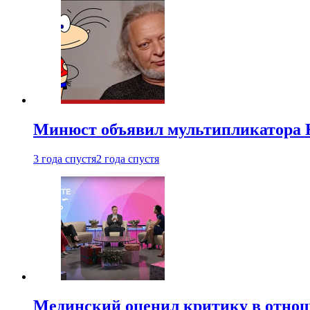
Минюст объявил мультипликатора К
3 года спустя
2 года спустя
Мединский оценил критику в отнош