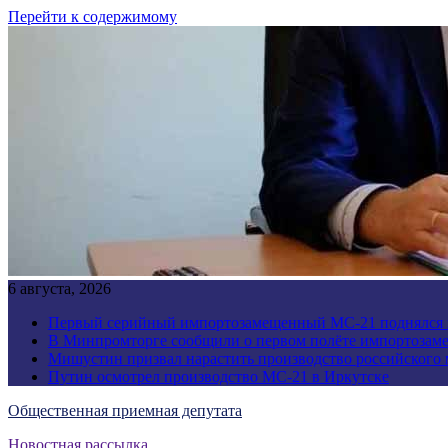
Перейти к содержимому
6 августа, 2026
Первый серийный импортозамещенный МС-21 поднялся 
В Минпромторге сообщили о первом полёте импортозам
Мишустин призвал нарастить производство российского
Путин осмотрел производство МС-21 в Иркутске
Общественная приемная депутата
Новостная рассылка