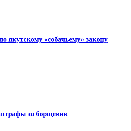
по якутскому «собачьему» закону
 штрафы за борщевик