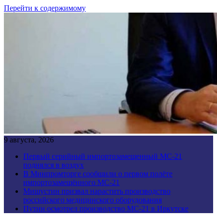
Перейти к содержимому
9 августа, 2026
Первый серийный импортозамещенный МС-21
поднялся в воздух
В Минпромторге сообщили о первом полёте
импортозамещённого МС-21
Мишустин призвал нарастить производство
российского медицинского оборудования
Путин осмотрел производство МС-21 в Иркутске