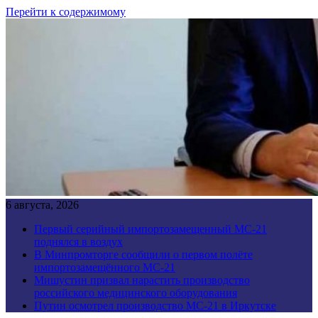
Перейти к содержимому
6 августа, 2026
Первый серийный импортозамещенный МС-21
поднялся в воздух
В Минпромторге сообщили о первом полёте
импортозамещённого МС-21
Мишустин призвал нарастить производство
российского медицинского оборудования
Путин осмотрел производство МС-21 в Иркутске