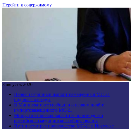
Перейти к содержимому
8 августа, 2026
Первый серийный импортозамещенный МС-21
поднялся в воздух
В Минпромторге сообщили о первом полёте
импортозамещённого МС-21
Мишустин призвал нарастить производство
российского медицинского оборудования
Путин осмотрел производство МС-21 в Иркутске