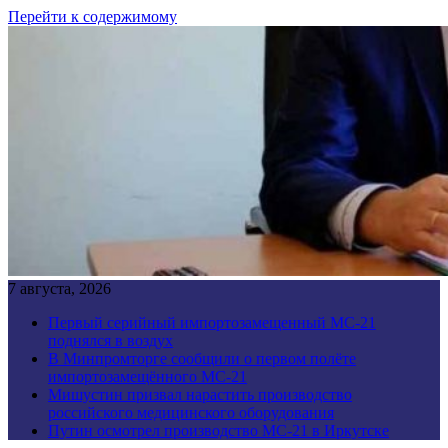
Перейти к содержимому
7 августа, 2026
Первый серийный импортозамещенный МС-21
поднялся в воздух
В Минпромторге сообщили о первом полёте
импортозамещённого МС-21
Мишустин призвал нарастить производство
российского медицинского оборудования
Путин осмотрел производство МС-21 в Иркутске