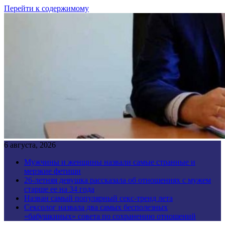
Перейти к содержимому
6 августа, 2026
Мужчины и женщины назвали самые странные и
мерзкие фетиши
26-летняя девушка рассказала об отношениях с мужем
старше ее на 34 года
Назван самый популярный секс-тренд лета
Сексолог назвала два самых бесполезных
«бабушкиных» совета по сохранению отношений