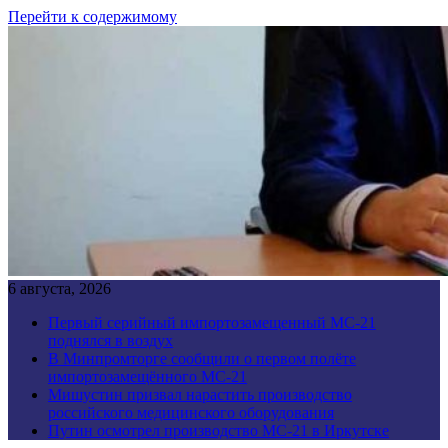
Перейти к содержимому
6 августа, 2026
Первый серийный импортозамещенный МС-21
поднялся в воздух
В Минпромторге сообщили о первом полёте
импортозамещённого МС-21
Мишустин призвал нарастить производство
российского медицинского оборудования
Путин осмотрел производство МС-21 в Иркутске