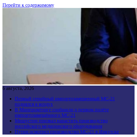
Перейти к содержимому
6 августа, 2026
Первый серийный импортозамещенный МС-21
поднялся в воздух
В Минпромторге сообщили о первом полёте
импортозамещённого МС-21
Мишустин призвал нарастить производство
российского медицинского оборудования
Путин осмотрел производство МС-21 в Иркутске