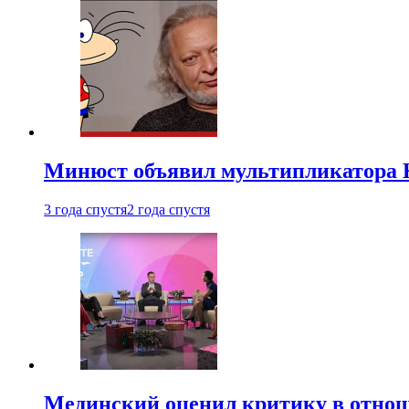
Минюст объявил мультипликатора К
3 года спустя
2 года спустя
Мединский оценил критику в отнош