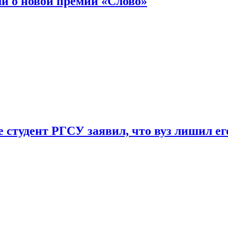
ли о новой премии «Слово»
 студент РГСУ заявил, что вуз лишил ег