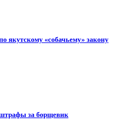
по якутскому «собачьему» закону
 штрафы за борщевик