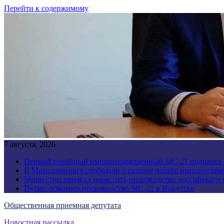
Перейти к содержимому
7 августа, 2026
Первый серийный импортозамещенный МС-21 поднялся 
В Минпромторге сообщили о первом полёте импортозам
Мишустин призвал нарастить производство российского
Путин осмотрел производство МС-21 в Иркутске
Общественная приемная депутата
Новостная рассылка