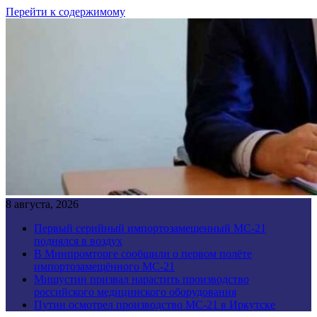
Перейти к содержимому
8 августа, 2026
Первый серийный импортозамещенный МС-21
поднялся в воздух
В Минпромторге сообщили о первом полёте
импортозамещённого МС-21
Мишустин призвал нарастить производство
российского медицинского оборудования
Путин осмотрел производство МС-21 в Иркутске