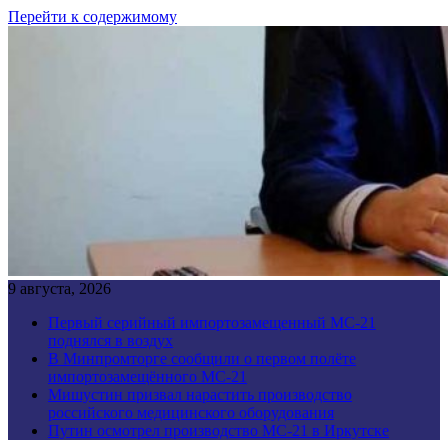
Перейти к содержимому
9 августа, 2026
Первый серийный импортозамещенный МС-21
поднялся в воздух
В Минпромторге сообщили о первом полёте
импортозамещённого МС-21
Мишустин призвал нарастить производство
российского медицинского оборудования
Путин осмотрел производство МС-21 в Иркутске