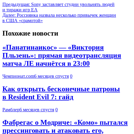
Предыдущая:
Sony заставляет студии увольнять людей
и тиражи игр ЕА
Далее:
Россиянка назвала несколько привычек женщин
в США «срамотой»
Похожие новости
«Панатинаикос» — «Виктория
Пльзень»: прямая видеотрансляция
матча ЛЕ начнётся в 23:00
Чемпионат.com
6 месяцев спустя
0
Как открыть бесконечные патроны
в Resident Evil 7: гайд
Рамблер
6 месяцев спустя
0
Фабрегас о Модриче: «Комо» пытался
прессинговать и атаковать его,