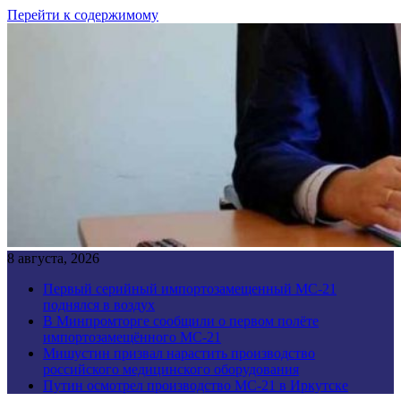
Перейти к содержимому
8 августа, 2026
Первый серийный импортозамещенный МС-21
поднялся в воздух
В Минпромторге сообщили о первом полёте
импортозамещённого МС-21
Мишустин призвал нарастить производство
российского медицинского оборудования
Путин осмотрел производство МС-21 в Иркутске