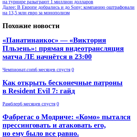
на турнире разыграют 1 миллион долларов
Далее:
В Европе добрались и до Sony: компанию оштрафовали
на 13,5 млн евро за монополизм
Похожие новости
«Панатинаикос» — «Виктория
Пльзень»: прямая видеотрансляция
матча ЛЕ начнётся в 23:00
Чемпионат.com
6 месяцев спустя
0
Как открыть бесконечные патроны
в Resident Evil 7: гайд
Рамблер
6 месяцев спустя
0
Фабрегас о Модриче: «Комо» пытался
прессинговать и атаковать его,
но ему было все равно.