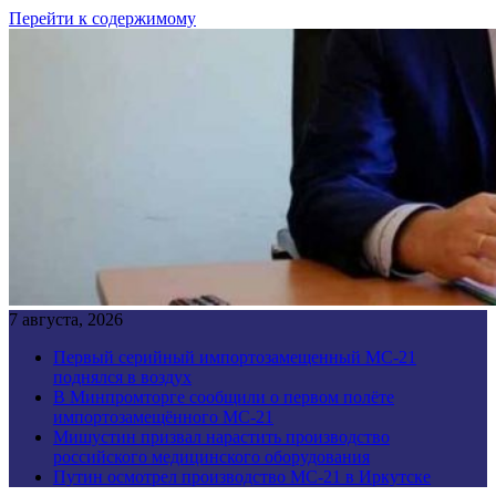
Перейти к содержимому
7 августа, 2026
Первый серийный импортозамещенный МС-21
поднялся в воздух
В Минпромторге сообщили о первом полёте
импортозамещённого МС-21
Мишустин призвал нарастить производство
российского медицинского оборудования
Путин осмотрел производство МС-21 в Иркутске