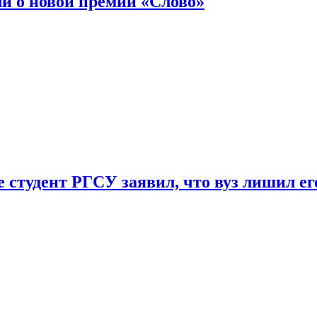
ли о новой премии «Слово»
 студент РГСУ заявил, что вуз лишил ег