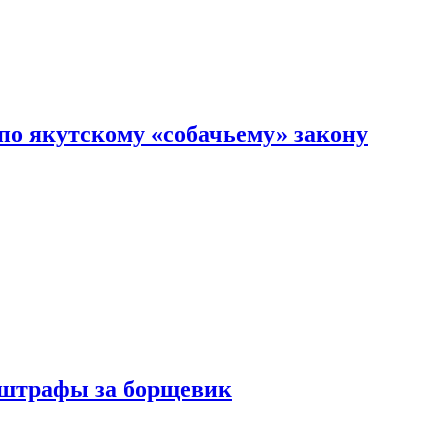
по якутскому «собачьему» закону
 штрафы за борщевик