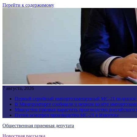
Перейти к содержимому
7 августа, 2026
Первый серийный импортозамещенный МС-21 поднялся 
В Минпромторге сообщили о первом полёте импортозам
Мишустин призвал нарастить производство российского
Путин осмотрел производство МС-21 в Иркутске
Общественная приемная депутата
Новостная рассылка