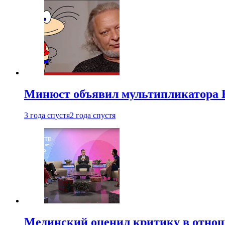
Минюст объявил мультипликатора К
3 года спустя
2 года спустя
Мединский оценил критику в отнош