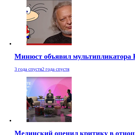
Минюст объявил мультипликатора К
3 года спустя
2 года спустя
Мединский оценил критику в отнош