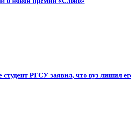
ли о новой премии «Слово»
 студент РГСУ заявил, что вуз лишил ег