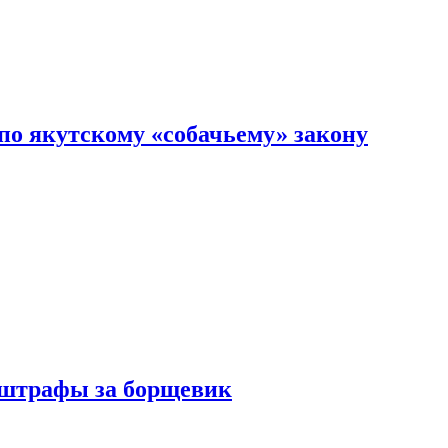
по якутскому «собачьему» закону
 штрафы за борщевик