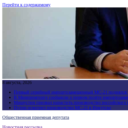
Перейти к содержимому
8 августа, 2026
Первый серийный импортозамещенный МС-21 поднялся 
В Минпромторге сообщили о первом полёте импортозам
Мишустин призвал нарастить производство российского
Путин осмотрел производство МС-21 в Иркутске
Общественная приемная депутата
Новостная рассылка