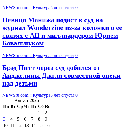
NEWSru.com :: Культура
5 лет спустя
0
Певица Манижа подаст в суд на
журнал Wonderzine из-за колонки о ее
связях с АП и миллиардером Юрием
Ковальчуком
NEWSru.com :: Культура
5 лет спустя
0
Брэд Питт через суд добился от
Анджелины Джоли совместной опеки
над детьми
NEWSru.com :: Культура
5 лет спустя
0
Август 2026
Пн
Вт
Ср
Чт
Пт
Сб
Вс
1
2
3
4
5
6
7
8
9
10
11
12
13
14
15
16