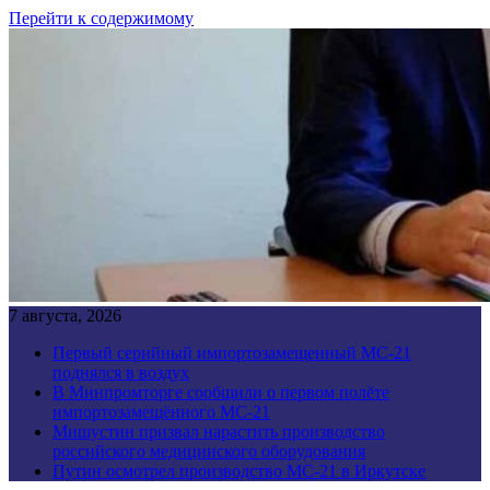
Перейти к содержимому
7 августа, 2026
Первый серийный импортозамещенный МС-21
поднялся в воздух
В Минпромторге сообщили о первом полёте
импортозамещённого МС-21
Мишустин призвал нарастить производство
российского медицинского оборудования
Путин осмотрел производство МС-21 в Иркутске