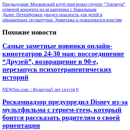
Предыдущая:
Московский клуб пригрозил группе “Элизиум”
отменой концерта из-за картинки с Навальным
Далее:
Петербуржец увидел опасность для детей в
обнаженных скульптурах Эрмитажа и пожаловался властям
Похожие новости
Самые заметные новинки онлайн-
кинотеатров 24-30 мая: воссоединение
“Друзей”, возвращение в 90-е,
перезапуск психотерапевтических
историй
NEWSru.com :: Культура
5 лет спустя
0
Роскомнадзор предупредил Disney из-за
мультфильма c героем-геем, который
боится рассказать родителям о своей
ориентации