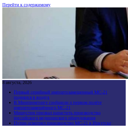
Перейти к содержимому
8 августа, 2026
Первый серийный импортозамещенный МС-21
поднялся в воздух
В Минпромторге сообщили о первом полёте
импортозамещённого МС-21
Мишустин призвал нарастить производство
российского медицинского оборудования
Путин осмотрел производство МС-21 в Иркутске