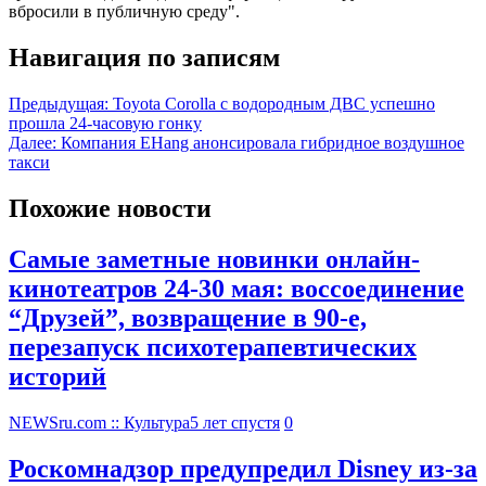
вбросили в публичную среду".
Навигация по записям
Предыдущая:
Toyota Corolla с водородным ДВС успешно
прошла 24-часовую гонку
Далее:
Компания EHang анонсировала гибридное воздушное
такси
Похожие новости
Самые заметные новинки онлайн-
кинотеатров 24-30 мая: воссоединение
“Друзей”, возвращение в 90-е,
перезапуск психотерапевтических
историй
NEWSru.com :: Культура
5 лет спустя
0
Роскомнадзор предупредил Disney из-за