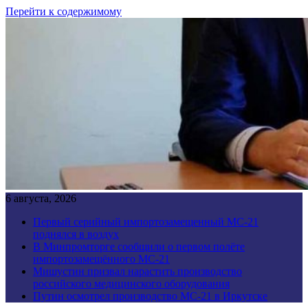
Перейти к содержимому
6 августа, 2026
Первый серийный импортозамещенный МС-21
поднялся в воздух
В Минпромторге сообщили о первом полёте
импортозамещённого МС-21
Мишустин призвал нарастить производство
российского медицинского оборудования
Путин осмотрел производство МС-21 в Иркутске