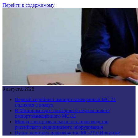
Перейти к содержимому
8 августа, 2026
Первый серийный импортозамещенный МС-21
поднялся в воздух
В Минпромторге сообщили о первом полёте
импортозамещённого МС-21
Мишустин призвал нарастить производство
российского медицинского оборудования
Путин осмотрел производство МС-21 в Иркутске