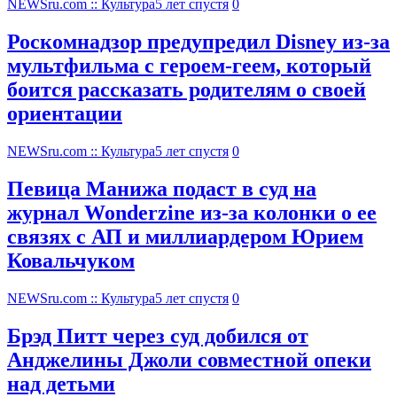
NEWSru.com :: Культура
5 лет спустя
0
Роскомнадзор предупредил Disney из-за
мультфильма c героем-геем, который
боится рассказать родителям о своей
ориентации
NEWSru.com :: Культура
5 лет спустя
0
Певица Манижа подаст в суд на
журнал Wonderzine из-за колонки о ее
связях с АП и миллиардером Юрием
Ковальчуком
NEWSru.com :: Культура
5 лет спустя
0
Брэд Питт через суд добился от
Анджелины Джоли совместной опеки
над детьми