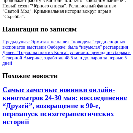
продолжает работу в Бостоне. Фильм о "ковидном лайнере".
Новый сезон "Чёрного списка". Религиозный фанатизм
"Святой Мод". Криминальная история вокруг игры в
"Скрэббл".
Навигация по записям
Предыдущая:
Эрмитаж не нашел “новодела” среди спорных
экспонатов выставки Фаберже: была “неумелая” реставрация
Далее:
“Годзилла против Конга” установил рекорд по сборам в
Северной Америке, заработав 48,5 млн долларов за первые 5
дней
Похожие новости
Самые заметные новинки онлайн-
кинотеатров 24-30 мая: воссоединение
“Друзей”, возвращение в 90-е,
перезапуск психотерапевтических
историй