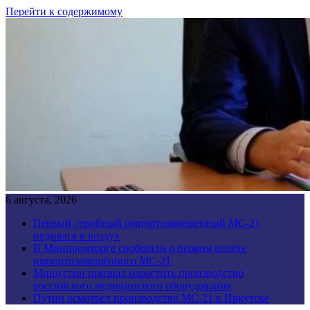
Перейти к содержимому
6 августа, 2026
Первый серийный импортозамещенный МС-21
поднялся в воздух
В Минпромторге сообщили о первом полёте
импортозамещённого МС-21
Мишустин призвал нарастить производство
российского медицинского оборудования
Путин осмотрел производство МС-21 в Иркутске