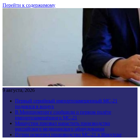
Перейти к содержимому
9 августа, 2026
Первый серийный импортозамещенный МС-21
поднялся в воздух
В Минпромторге сообщили о первом полёте
импортозамещённого МС-21
Мишустин призвал нарастить производство
российского медицинского оборудования
Путин осмотрел производство МС-21 в Иркутске