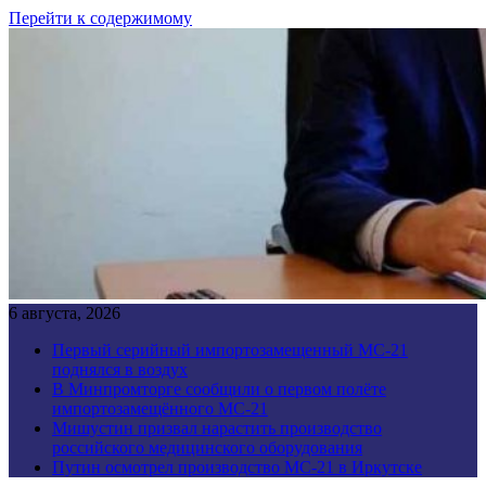
Перейти к содержимому
6 августа, 2026
Первый серийный импортозамещенный МС-21
поднялся в воздух
В Минпромторге сообщили о первом полёте
импортозамещённого МС-21
Мишустин призвал нарастить производство
российского медицинского оборудования
Путин осмотрел производство МС-21 в Иркутске