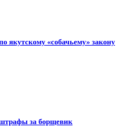
по якутскому «собачьему» закону
 штрафы за борщевик