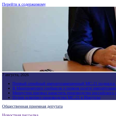
Перейти к содержимому
7 августа, 2026
Первый серийный импортозамещенный МС-21 поднялся 
В Минпромторге сообщили о первом полёте импортозам
Мишустин призвал нарастить производство российского
Путин осмотрел производство МС-21 в Иркутске
Общественная приемная депутата
Новостная рассылка