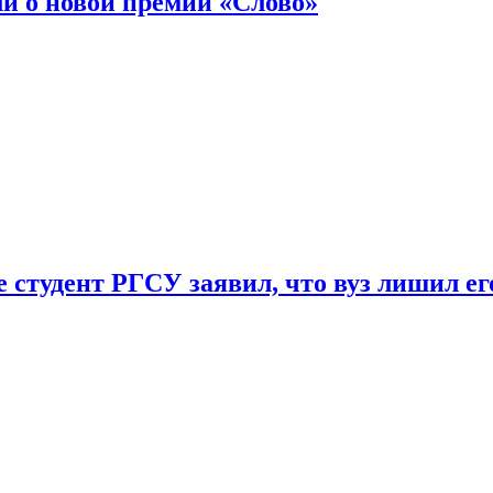
ли о новой премии «Слово»
 студент РГСУ заявил, что вуз лишил ег