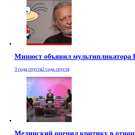
Минюст объявил мультипликатора К
3 года спустя
2 года спустя
Мединский оценил критику в отнош