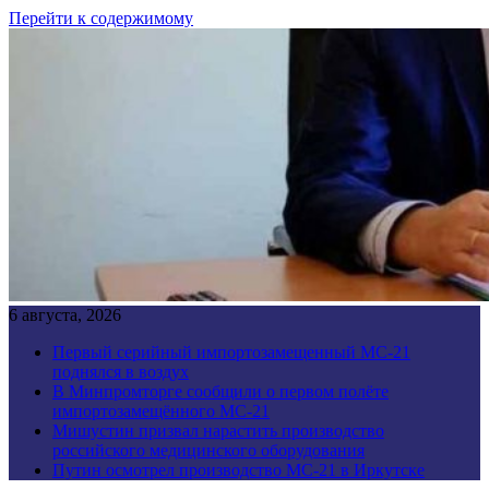
Перейти к содержимому
6 августа, 2026
Первый серийный импортозамещенный МС-21
поднялся в воздух
В Минпромторге сообщили о первом полёте
импортозамещённого МС-21
Мишустин призвал нарастить производство
российского медицинского оборудования
Путин осмотрел производство МС-21 в Иркутске