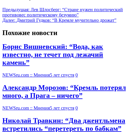
Предыдущая:
Лев Шлосберг: “Стране нужен политический
противовес политическому безумию”
Далее:
Дмитрий Гудков: “В Кремле мучительно дрожат”
Похожие новости
Борис Вишневский: “Вода, как
известно, не течет под лежачий
камень”
NEWSru.com :: Мнения
5 лет спустя
0
Александр Морозов: “Кремль потерял
много, а Прага – ничего”
NEWSru.com :: Мнения
5 лет спустя
0
Николай Травкин: “Два джентльмена
встретились “перетереть по бабкам”