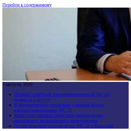
Перейти к содержимому
7 августа, 2026
Первый серийный импортозамещенный МС-21
поднялся в воздух
В Минпромторге сообщили о первом полёте
импортозамещённого МС-21
Мишустин призвал нарастить производство
российского медицинского оборудования
Путин осмотрел производство МС-21 в Иркутске