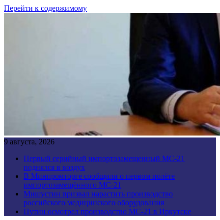
Перейти к содержимому
9 августа, 2026
Первый серийный импортозамещенный МС-21
поднялся в воздух
В Минпромторге сообщили о первом полёте
импортозамещённого МС-21
Мишустин призвал нарастить производство
российского медицинского оборудования
Путин осмотрел производство МС-21 в Иркутске