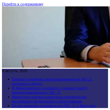
Перейти к содержимому
8 августа, 2026
Первый серийный импортозамещенный МС-21
поднялся в воздух
В Минпромторге сообщили о первом полёте
импортозамещённого МС-21
Мишустин призвал нарастить производство
российского медицинского оборудования
Путин осмотрел производство МС-21 в Иркутске