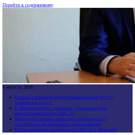
Перейти к содержимому
6 августа, 2026
Первый серийный импортозамещенный МС-21
поднялся в воздух
В Минпромторге сообщили о первом полёте
импортозамещённого МС-21
Мишустин призвал нарастить производство
российского медицинского оборудования
Путин осмотрел производство МС-21 в Иркутске