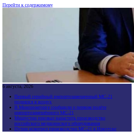
Перейти к содержимому
6 августа, 2026
Первый серийный импортозамещенный МС-21
поднялся в воздух
В Минпромторге сообщили о первом полёте
импортозамещённого МС-21
Мишустин призвал нарастить производство
российского медицинского оборудования
Путин осмотрел производство МС-21 в Иркутске