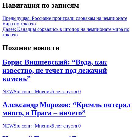
Навигация по записям
Предыдущая:
Россияне проиграли словакам на чемпионате
мира по хоккею
Далее:
Канадцы сорвались в штопор на чемпионате мира по
хоккею
Похожие новости
Борис Вишневский: “Вода, как
известно, не течет под лежачий
камень”
NEWSru.com :: Мнения
5 лет спустя
0
Александр Морозов: “Кремль потерял
много, а Прага – ничего”
NEWSru.com :: Мнения
5 лет спустя
0