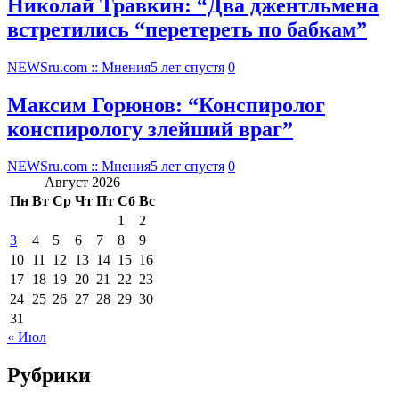
Николай Травкин: “Два джентльмена
встретились “перетереть по бабкам”
NEWSru.com :: Мнения
5 лет спустя
0
Максим Горюнов: “Конспиролог
конспирологу злейший враг”
NEWSru.com :: Мнения
5 лет спустя
0
Август 2026
Пн
Вт
Ср
Чт
Пт
Сб
Вс
1
2
3
4
5
6
7
8
9
10
11
12
13
14
15
16
17
18
19
20
21
22
23
24
25
26
27
28
29
30
31
« Июл
Рубрики