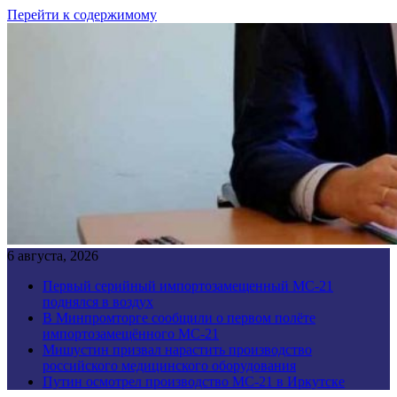
Перейти к содержимому
6 августа, 2026
Первый серийный импортозамещенный МС-21
поднялся в воздух
В Минпромторге сообщили о первом полёте
импортозамещённого МС-21
Мишустин призвал нарастить производство
российского медицинского оборудования
Путин осмотрел производство МС-21 в Иркутске