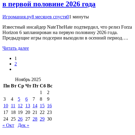
в первой половине 2026 года
Игромания.ру
8 месяцев спустя
0
1 минуты
Известный инсайдер NateTheHate подтвердил, что релиз Forza
Horizon 6 запланирован на первую половину 2026 года.
Предыдущие игры подсерии выходили в осенний период….
Читать далее
1
2
Ноябрь 2025
Пн
Вт
Ср
Чт
Пт
Сб
Вс
1
2
3
4
5
6
7
8
9
10
11
12
13
14
15
16
17
18
19
20
21
22
23
24
25
26
27
28
29
30
« Окт
Дек »