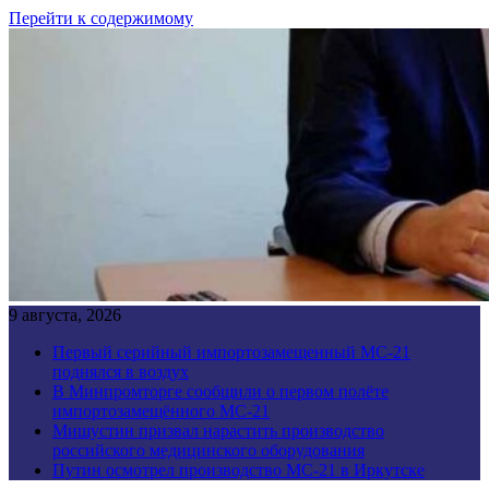
Перейти к содержимому
9 августа, 2026
Первый серийный импортозамещенный МС-21
поднялся в воздух
В Минпромторге сообщили о первом полёте
импортозамещённого МС-21
Мишустин призвал нарастить производство
российского медицинского оборудования
Путин осмотрел производство МС-21 в Иркутске