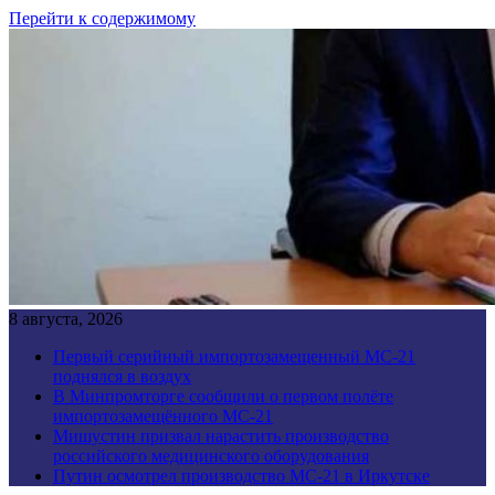
Перейти к содержимому
8 августа, 2026
Первый серийный импортозамещенный МС-21
поднялся в воздух
В Минпромторге сообщили о первом полёте
импортозамещённого МС-21
Мишустин призвал нарастить производство
российского медицинского оборудования
Путин осмотрел производство МС-21 в Иркутске