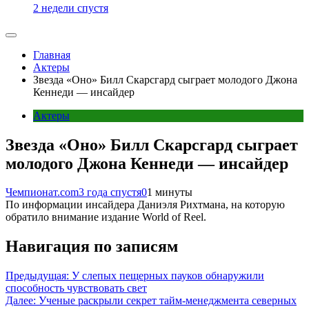
2 недели спустя
Главная
Актеры
Звезда «Оно» Билл Скарсгард сыграет молодого Джона
Кеннеди — инсайдер
Актеры
Звезда «Оно» Билл Скарсгард сыграет
молодого Джона Кеннеди — инсайдер
Чемпионат.com
3 года спустя
0
1 минуты
По информации инсайдера Даниэля Рихтмана, на которую
обратило внимание издание World of Reel.
Навигация по записям
Предыдущая:
У слепых пещерных пауков обнаружили
способность чувствовать свет
Далее:
Ученые раскрыли секрет тайм-менеджмента северных