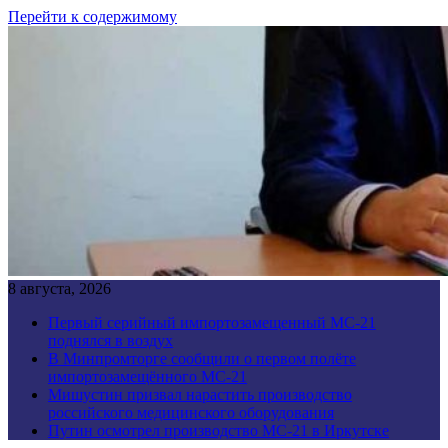
Перейти к содержимому
8 августа, 2026
Первый серийный импортозамещенный МС-21
поднялся в воздух
В Минпромторге сообщили о первом полёте
импортозамещённого МС-21
Мишустин призвал нарастить производство
российского медицинского оборудования
Путин осмотрел производство МС-21 в Иркутске