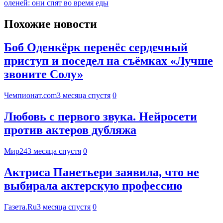
оленей: они спят во время еды
Похожие новости
Боб Оденкёрк перенёс сердечный
приступ и поседел на съёмках «Лучше
звоните Солу»
Чемпионат.com
3 месяца спустя
0
Любовь с первого звука. Нейросети
против актеров дубляжа
Мир24
3 месяца спустя
0
Актриса Панетьери заявила, что не
выбирала актерскую профессию
Газета.Ru
3 месяца спустя
0